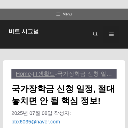
컨
Menu
텐
츠
비트 시그널
메
로
건
뉴
너
뛰
기
Home
-
IT생활팁
-
국가장학금 신청 일정, 절대 놓치면 안 될 핵심 정보!
국가장학금 신청 일정, 절대
놓치면 안 될 핵심 정보!
2025년 07월 08일
작성자:
bbx6035@naver.com