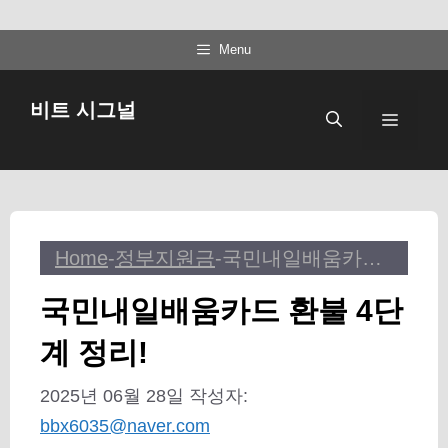
컨
Menu
텐
츠
비트 시그널
메
로
건
뉴
너
뛰
기
Home
-
정부지원금
-
국민내일배움카드 환불 4단계 정리!
국민내일배움카드 환불 4단
계 정리!
2025년 06월 28일
작성자:
bbx6035@naver.com