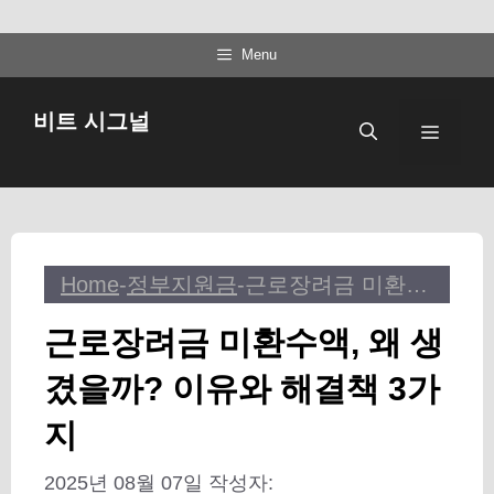
컨
Menu
텐
츠
비트 시그널
메
로
건
뉴
너
뛰
기
Home
-
정부지원금
-
근로장려금 미환수액, 왜 생겼을까? 이유와 해결책 3가지
근로장려금 미환수액, 왜 생
겼을까? 이유와 해결책 3가
지
2025년 08월 07일
작성자: