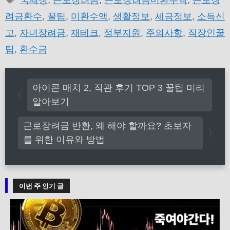
국세청
,
근로장려금
,
근로장려금미환수액
,
근로장
고
그
려금환수
,
꿀팁
,
미환수액
,
생활정보
,
세금정보
,
소득신
리
고
,
자녀장려금
,
재테크
,
정부지원
,
주의사항
,
직장인꿀
팁
,
환수금
아이콘 매치 2, 직관 후기 TOP 3 꿀팁 미리
알아보기
근로장려금 반환, 왜 해야 할까요? 초보자
를 위한 이유와 방법
이번 주 인기 글