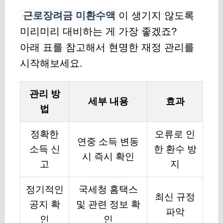
근로장려금 미환수액
이 생기지 않도록
미리미리 대비하는 게 가장 좋겠죠?
아래 표를 참고해서 현명한 재정 관리를
시작해보세요.
관리 방
세부 내용
효과
법
정확한
오류로 인
연중 소득 변동
소득 신
한 환수 방
시 즉시 확인
고
지
정기적인
국세청 홈택스
최신 규정
공지 확
및 관련 정보 확
파악
인
인