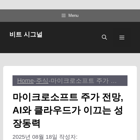
컨
Menu
텐
츠
비트 시그널
메
로
건
뉴
너
뛰
기
Home
-
주식
-
마이크로소프트 주가 전망, AI와 클라우드가 이끄는 성장동력
마이크로소프트 주가 전망,
AI와 클라우드가 이끄는 성
장동력
2025년 08월 18일
작성자: