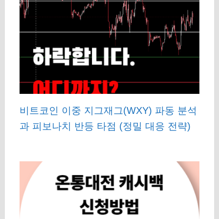
비트코인 이중 지그재그(WXY) 파동 분석
과 피보나치 반등 타점 (정밀 대응 전략)