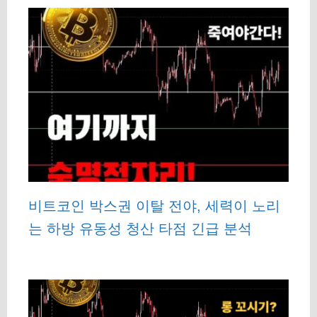
비트코인 박스권 이탈 전야, 세력이 노리
는 하방 유동성 청산 타점 긴급 분석