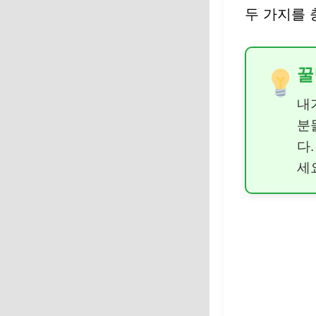
두 가지를 
꿀
내
분
다
세