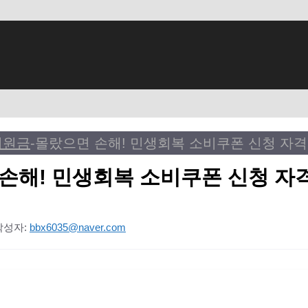
지원금
-
손해! 민생회복 소비쿠폰 신청 자격
작성자:
bbx6035@naver.com