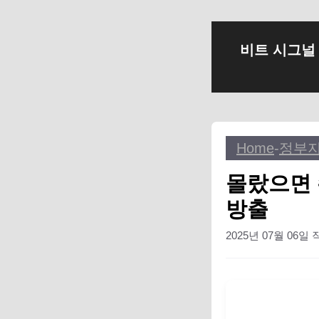
컨
비트 시그널
텐
츠
로
건
너
Home
-
정부
뛰
기
몰랐으면 
방출
2025년 07월 06일