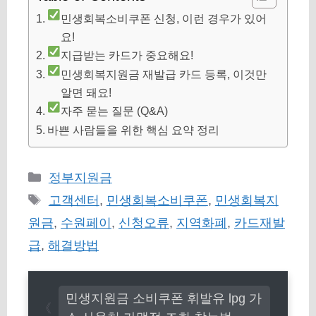
민생회복소비쿠폰 신청, 이런 경우가 있어
요!
지급받는 카드가 중요해요!
민생회복지원금 재발급 카드 등록, 이것만
알면 돼요!
자주 묻는 질문 (Q&A)
바쁜 사람들을 위한 핵심 요약 정리
카
정부지원금
테
태
고객센터
,
민생회복소비쿠폰
,
민생회복지
고
그
원금
,
수원페이
,
신청오류
,
지역화폐
,
카드재발
리
급
,
해결방법
민생지원금 소비쿠폰 휘발유 lpg 가