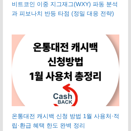
비트코인 이중 지그재그(WXY) 파동 분석
과 피보나치 반등 타점 (정밀 대응 전략)
온통대전 캐시백 신청 방법 1월 사용처·적
립·환급 혜택 한도 완벽 정리