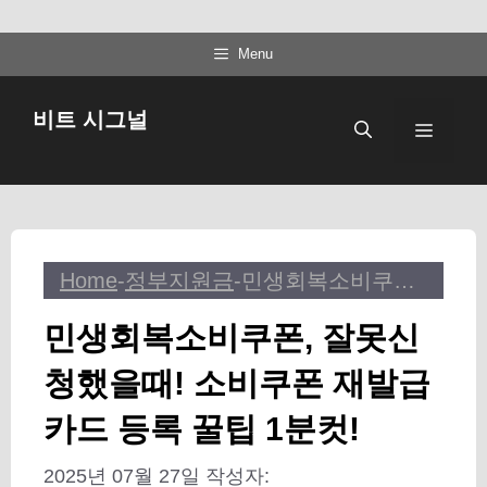
컨
Menu
텐
츠
비트 시그널
메
로
건
뉴
너
뛰
기
Home
-
정부지원금
-
민생회복소비쿠폰, 잘못신청했을때! 소비쿠폰 재발급 카드 등록 꿀팁 1분컷!
민생회복소비쿠폰, 잘못신
청했을때! 소비쿠폰 재발급
카드 등록 꿀팁 1분컷!
2025년 07월 27일
작성자: