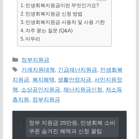
민생회복지원금이란 무엇인가요?
민생회복지원금 신청 방법
민생회복지원금 사용처 및 사용 기한
자주 묻는 질문 (Q&A)
마무리
카
정부지원금
테
태
가계지원대책
,
긴급재난지원금
,
민생회복
고
그
지원금
,
복지혜택
,
생활안정자금
,
서민지원정
리
책
,
소상공인지원금
,
재난지원금신청
,
저소득
층지원
,
정부지원금
정부 지원금 25만원, 민생회복 소비
쿠폰 숨겨진 혜택과 신청 꿀팁