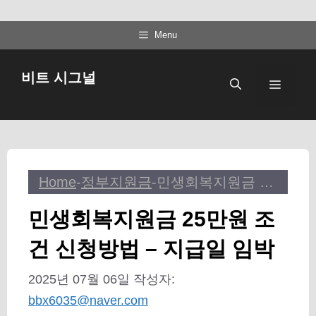
컨
Menu
텐
츠
비트 시그널
메
로
건
뉴
너
뛰
기
Home
-
정부지원금
-
민생회복지원금 25만원 조건 신청방법 – 지급일 임박
민생회복지원금 25만원 조
건 신청방법 – 지급일 임박
2025년 07월 06일
작성자:
bbx6035@naver.com