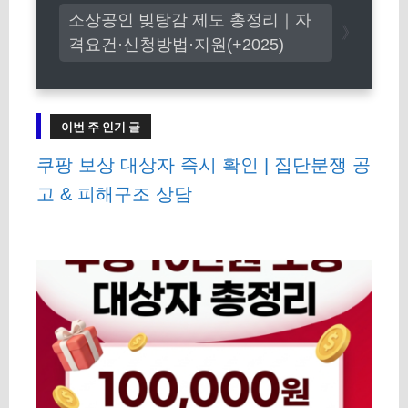
소상공인 빚탕감 제도 총정리｜자
격요건·신청방법·지원(+2025)
이번 주 인기 글
쿠팡 보상 대상자 즉시 확인 | 집단분쟁 공
고 & 피해구조 상담