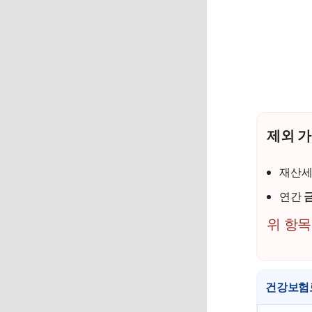
제외 
재산세
연간
금
위 항목
건강보험료