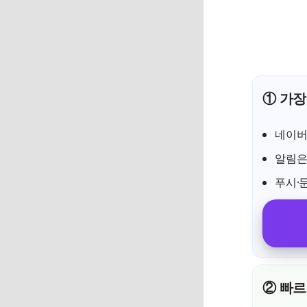
① 가장
네이버
알림
푸시·
② 빠르