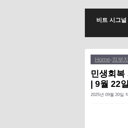
컨
비트 시그널
텐
츠
로
건
너
Home
-
정부
뛰
기
민생회복 
| 9월 2
2025년 09월 20일