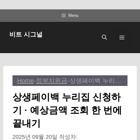
컨
Menu
텐
츠
비트 시그널
메
로
건
뉴
너
뛰
기
Home
-
정부지원금
-
상생페이백 누리집 신청하기 · 예상금액 조회 한 번에 끝내기
상생페이백 누리집 신청하
기 · 예상금액 조회 한 번에
끝내기
2025년 09월 20일
작성자: