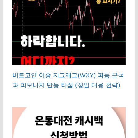
비트코인 이중 지그재그(WXY) 파동 분석
과 피보나치 반등 타점 (정밀 대응 전략)