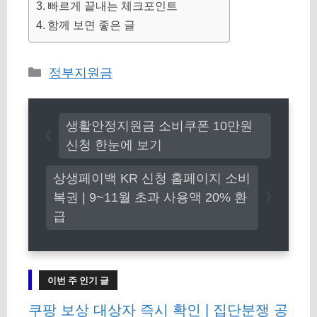
빠르게 끝내는 체크포인트
함께 보면 좋은 글
카
정부지원금
테
고
생활안정지원금 소비쿠폰 10만원
리
신청 한눈에 보기
상생페이백 KR 신청 홈페이지 소비
복권 | 9~11월 초과 사용액 20% 환
급
이번 주 인기 글
쿠팡 보상 대상자 즉시 확인 | 집단분쟁 공