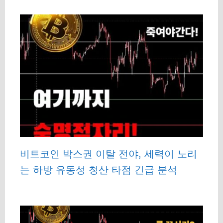
비트코인 박스권 이탈 전야, 세력이 노리
는 하방 유동성 청산 타점 긴급 분석