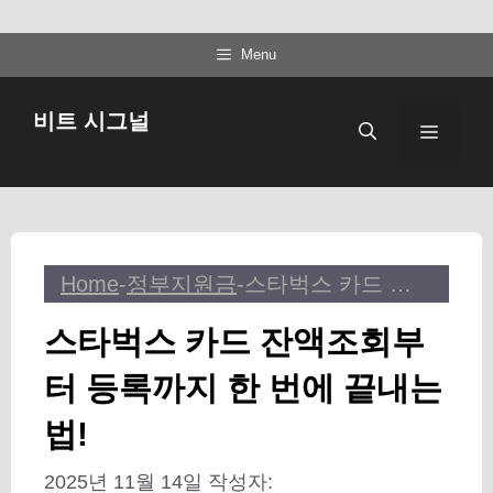
컨
Menu
텐
츠
비트 시그널
메
로
건
뉴
너
뛰
기
Home
-
정부지원금
-
스타벅스 카드 잔액조회부터 등록까지 한 번에 끝내는 법!
스타벅스 카드 잔액조회부
터 등록까지 한 번에 끝내는
법!
2025년 11월 14일
작성자: