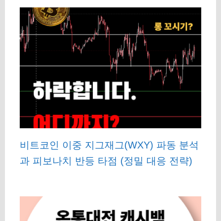
비트코인 이중 지그재그(WXY) 파동 분석
과 피보나치 반등 타점 (정밀 대응 전략)