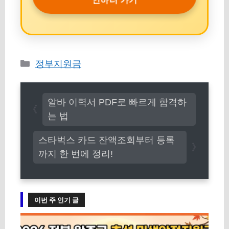
인하러 가기
카
정부지원금
테
고
알바 이력서 PDF로 빠르게 합격하
리
는 법
스타벅스 카드 잔액조회부터 등록
까지 한 번에 정리!
이번 주 인기 글