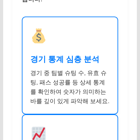
경기 통계 심층 분석
경기 중 팀별 슈팅 수, 유효 슈
팅, 패스 성공률 등 상세 통계
를 확인하여 숫자가 의미하는
바를 깊이 있게 파악해 보세요.