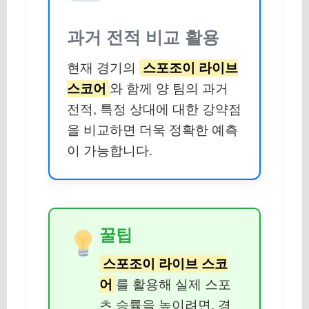
과거 전적 비교 활용
현재 경기의
스포조이 라이브
스코어
와 함께 양 팀의 과거
전적, 특정 상대에 대한 강약점
을 비교하면 더욱 정확한 예측
이 가능합니다.
꿀팁
스포조이 라이브 스코
어
를 활용해 실제 스포
츠 승률을 높이려면, 경