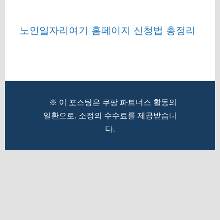
노인일자리여기 홈페이지 신청법 총정리
※ 이 포스팅은 쿠팡 파트너스 활동의
일환으로, 소정의 수수료를 제공받습니
다.