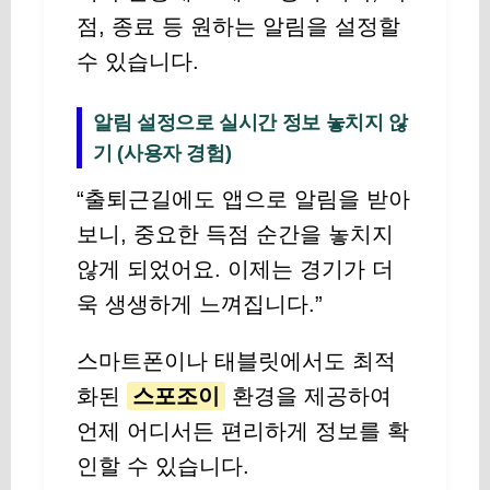
점, 종료 등 원하는 알림을 설정할
수 있습니다.
알림 설정으로 실시간 정보 놓치지 않
기 (사용자 경험)
“출퇴근길에도 앱으로 알림을 받아
보니, 중요한 득점 순간을 놓치지
않게 되었어요. 이제는 경기가 더
욱 생생하게 느껴집니다.”
스마트폰이나 태블릿에서도 최적
화된
스포조이
환경을 제공하여
언제 어디서든 편리하게 정보를 확
인할 수 있습니다.