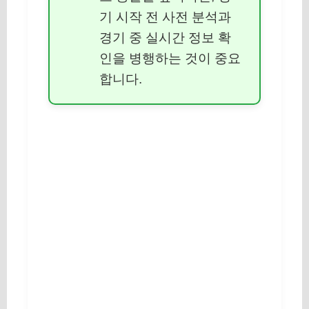
기 시작 전 사전 분석과
경기 중 실시간 정보 확
인을 병행하는 것이 중요
합니다.