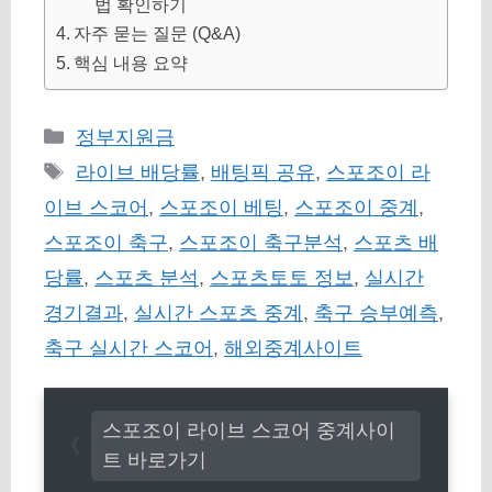
법 확인하기
자주 묻는 질문 (Q&A)
핵심 내용 요약
카
정부지원금
테
태
라이브 배당률
,
배팅픽 공유
,
스포조이 라
고
그
이브 스코어
,
스포조이 베팅
,
스포조이 중계
,
리
스포조이 축구
,
스포조이 축구분석
,
스포츠 배
당률
,
스포츠 분석
,
스포츠토토 정보
,
실시간
경기결과
,
실시간 스포츠 중계
,
축구 승부예측
,
축구 실시간 스코어
,
해외중계사이트
스포조이 라이브 스코어 중계사이
트 바로가기