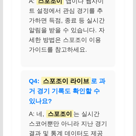
A:
스포조이
앱이나 웹사이
트 설정에서 관심 경기를 추
가하면 득점, 종료 등 실시간
알림을 받을 수 있습니다. 자
세한 방법은 스포조이 이용
가이드를 참고하세요.
Q4:
스포조이 라이브
로 과
거 경기 기록도 확인할 수
있나요?
A: 네,
스포조이
는 실시간
스코어뿐만 아니라 지난 경기
결과 및 통계 데이터도 제공