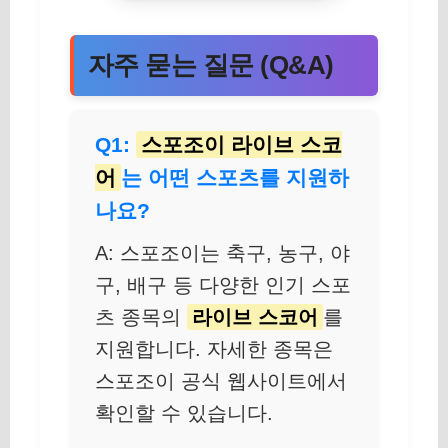
자주 묻는 질문 (Q&A)
Q1:
스포조이 라이브 스코
어
는 어떤 스포츠를 지원하
나요?
A: 스포조이는 축구, 농구, 야
구, 배구 등 다양한 인기 스포
츠 종목의
라이브 스코어
를
지원합니다. 자세한 종목은
스포조이 공식 웹사이트에서
확인할 수 있습니다.