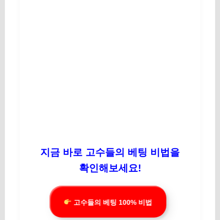
지금 바로 고수들의 베팅 비법을
확인해보세요!
고수들의 베팅 100% 비법