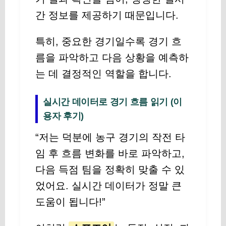
간 정보를 제공하기 때문입니다.
특히, 중요한 경기일수록 경기 흐
름을 파악하고 다음 상황을 예측하
는 데 결정적인 역할을 합니다.
실시간 데이터로 경기 흐름 읽기 (이
용자 후기)
“저는 덕분에 농구 경기의 작전 타
임 후 흐름 변화를 바로 파악하고,
다음 득점 팀을 정확히 맞출 수 있
었어요. 실시간 데이터가 정말 큰
도움이 됩니다!”