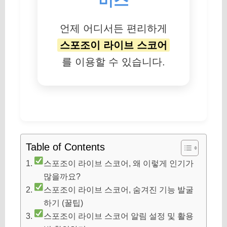
비스
언제 어디서든 편리하게
스포조이 라이브 스코어
를 이용할 수 있습니다.
Table of Contents
스포조이 라이브 스코어, 왜 이렇게 인기가
많을까요?
스포조이 라이브 스코어, 숨겨진 기능 발굴
하기 (꿀팁)
스포조이 라이브 스코어 알림 설정 및 활용