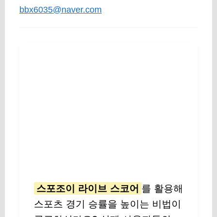
bbx6035@naver.com
스포조이 라이브 스코어
를 활용해
스포츠 경기 승률을 높이는 비법이