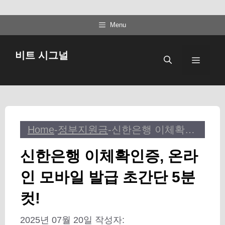
컨
Menu
텐
츠
비트 시그널
메
로
건
뉴
너
뛰
기
Home
-
정부지원금
-
신한은행 이체확인증, 온라인 모바일 발급 초간단 5분컷!
신한은행 이체확인증, 온라
인 모바일 발급 초간단 5분
컷!
2025년 07월 20일
작성자: