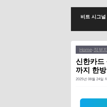
컨
비트 시그널
텐
츠
로
건
너
Home
-
정부
뛰
기
신한카드 
까지 한방
2025년 08월 24일