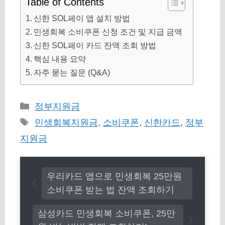
Table of Contents
신한 SOL페이 앱 설치 방법
민생회복 소비쿠폰 신청 조건 및 지급 금액
신한 SOL페이 카드 잔액 조회 방법
핵심 내용 요약
자주 묻는 질문 (Q&A)
카
정부지원금
테
태
민생회복지원금
,
소비쿠폰
,
신한카드
,
정부
고
그
지원금
리
우리카드 앱으로 민생회복 25만원
소비쿠폰 받는 법 잔액 조회하기
삼성카드 민생회복 소비쿠폰, 25만