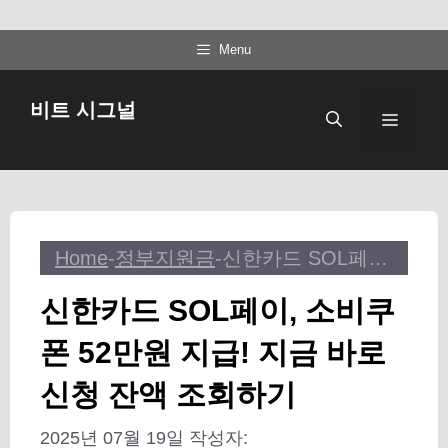
컨
Menu
텐
츠
비트 시그널
메
로
건
뉴
너
뛰
기
Home
-
정부지원금
-
신한카드 SOL페이, 소비쿠폰 52만원 지급! 지금 바로 신청 잔액 조회하기
신한카드 SOL페이, 소비쿠
폰 52만원 지급! 지금 바로
신청 잔액 조회하기
2025년 07월 19일
작성자: