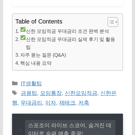
Table of Contents
신한 모임적금 우대금리 조건 완벽 분석
신한 모임적금 우대금리 실제 후기 및 활용
팁
자주 묻는 질문 (Q&A)
핵심 내용 요약
카
IT생활팁
테
태
금융팁
,
모임통장
,
신한모임적금
,
신한은
고
그
행
,
우대금리
,
이자
,
재테크
,
저축
리
스포조이 라이브 스코어, 숨겨진 데
이터로 승패 예측 종결!