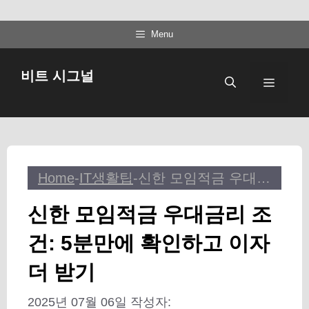
컨
Menu
텐
츠
비트 시그널
메
로
건
뉴
너
뛰
기
Home
-
IT생활팁
-
신한 모임적금 우대금리 조건: 5분만에 확인하고 이자 더 받기
신한 모임적금 우대금리 조
건: 5분만에 확인하고 이자
더 받기
2025년 07월 06일
작성자: