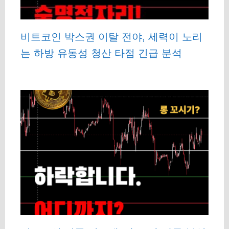
비트코인 박스권 이탈 전야, 세력이 노리
는 하방 유동성 청산 타점 긴급 분석