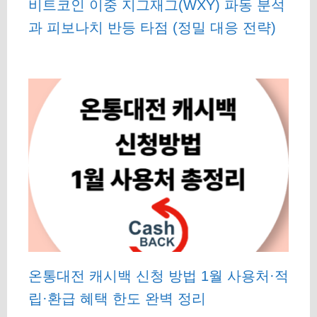
비트코인 이중 지그재그(WXY) 파동 분석
과 피보나치 반등 타점 (정밀 대응 전략)
온통대전 캐시백 신청 방법 1월 사용처·적
립·환급 혜택 한도 완벽 정리