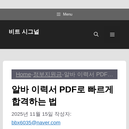
컨
Menu
텐
츠
비트 시그널
메
로
건
뉴
너
뛰
기
Home
-
정부지원금
-
알바 이력서 PDF로 빠르게 합격하는 법
알바 이력서 PDF로 빠르게
합격하는 법
2025년 11월 15일
작성자:
bbx6035@naver.com