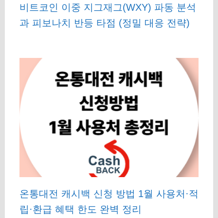
비트코인 이중 지그재그(WXY) 파동 분석
과 피보나치 반등 타점 (정밀 대응 전략)
온통대전 캐시백 신청 방법 1월 사용처·적
립·환급 혜택 한도 완벽 정리