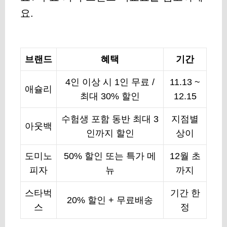
요.
브랜드
혜택
기간
4인 이상 시 1인 무료 /
11.13 ~
애슐리
최대 30% 할인
12.15
수험생 포함 동반 최대 3
지점별
아웃백
인까지 할인
상이
도미노
50% 할인 또는 특가 메
12월 초
피자
뉴
까지
스타벅
기간 한
20% 할인 + 무료배송
스
정