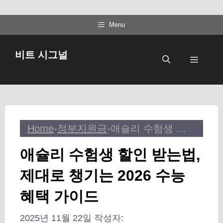
컨
Menu
텐
츠
비트 시그널
메
로
건
뉴
너
뛰
기
Home
-
정부지원금
-
애슐리 수험생 할인 받는법, 제대로 챙기는 2026 수능 혜택 가이드
애슐리 수험생 할인 받는법,
제대로 챙기는 2026 수능
혜택 가이드
2025년 11월 22일
작성자: