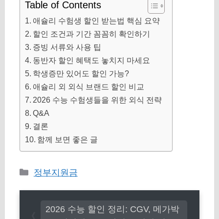
Table of Contents
애슐리 수험생 할인 받는법 핵심 요약
할인 조건과 기간 꼼꼼히 확인하기
증빙 서류와 사용 팁
동반자 할인 혜택도 놓치지 마세요
학생증만 있어도 할인 가능?
애슐리 외 외식 브랜드 할인 비교
2026 수능 수험생들을 위한 외식 전략
Q&A
결론
함께 보면 좋은 글
카
정부지원금
테
고
2026 수능 할인 정리: CGV, 메가박
리