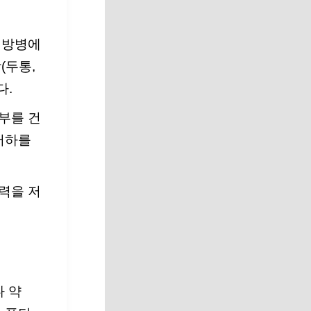
냉방병에
(두통,
다.
부를 건
저하를
력을 저
다 약