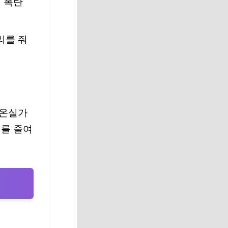
철 폭탄
리를 줘
 온실가
비를 줄여