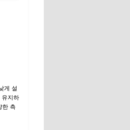
낮게 설
를 유지하
양한 측