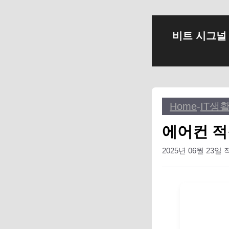
컨
비트 시그널
텐
츠
로
건
너
Home
-
IT생
뛰
기
에어컨 적
2025년 06월 23일