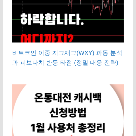
비트코인 이중 지그재그(WXY) 파동 분석
과 피보나치 반등 타점 (정밀 대응 전략)