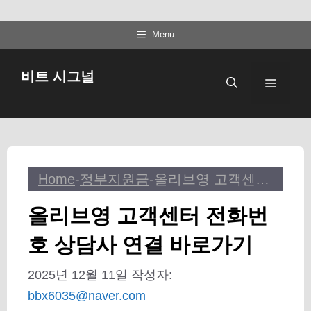
컨
Menu
텐
츠
비트 시그널
메
로
건
뉴
너
뛰
기
Home
-
정부지원금
-
올리브영 고객센터 전화번호 상담사 연결 바로가기
올리브영 고객센터 전화번
호 상담사 연결 바로가기
2025년 12월 11일
작성자:
bbx6035@naver.com