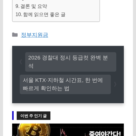
결론 및 요약
함께 읽으면 좋은 글
카
정부지원금
테
고
2026 경찰대 정시 등급컷 완벽 분
리
석
서울 KTX·지하철 시간표, 한 번에
빠르게 확인하는 법
이번 주 인기 글