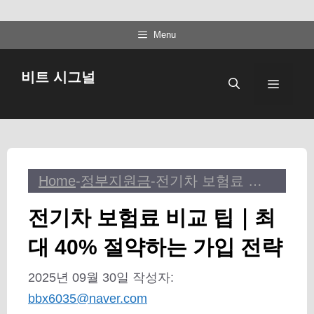
컨
Menu
텐
츠
비트 시그널
메
로
건
뉴
너
뛰
기
Home
-
정부지원금
-
전기차 보험료 비교 팁｜최대 40% 절약하는 가입 전략
전기차 보험료 비교 팁｜최
대 40% 절약하는 가입 전략
2025년 09월 30일
작성자:
bbx6035@naver.com