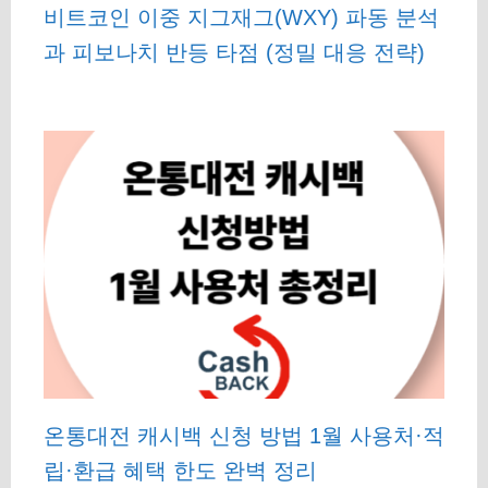
비트코인 이중 지그재그(WXY) 파동 분석
과 피보나치 반등 타점 (정밀 대응 전략)
온통대전 캐시백 신청 방법 1월 사용처·적
립·환급 혜택 한도 완벽 정리