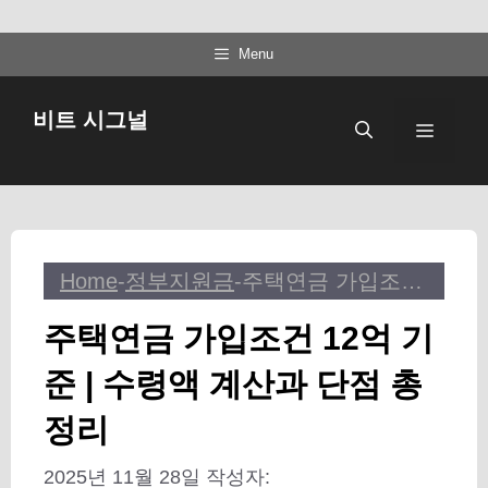
컨
Menu
텐
츠
비트 시그널
메
로
건
뉴
너
뛰
기
Home
-
정부지원금
-
주택연금 가입조건 12억 기준 | 수령액 계산과 단점 총정리
주택연금 가입조건 12억 기
준 | 수령액 계산과 단점 총
정리
2025년 11월 28일
작성자: