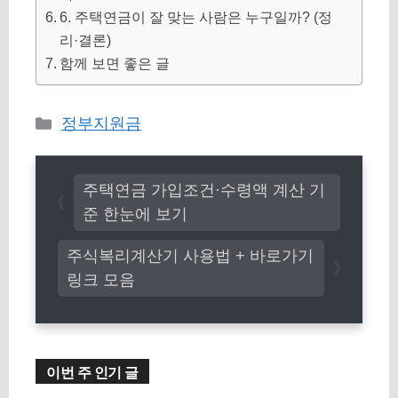
6. 주택연금이 잘 맞는 사람은 누구일까? (정
리·결론)
함께 보면 좋은 글
카
정부지원금
테
고
주택연금 가입조건·수령액 계산 기
리
준 한눈에 보기
주식복리계산기 사용법 + 바로가기
링크 모음
이번 주 인기 글