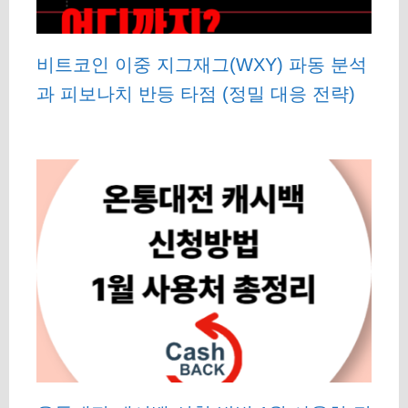
비트코인 이중 지그재그(WXY) 파동 분석
과 피보나치 반등 타점 (정밀 대응 전략)