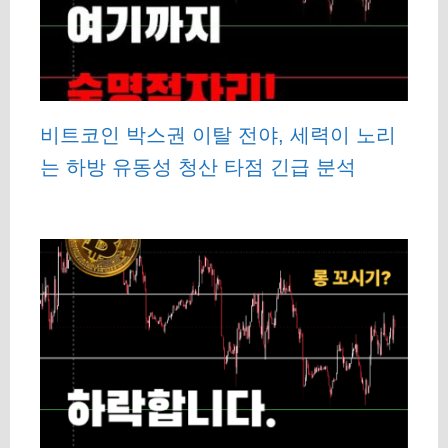
비트코인 박스권 이탈 전야, 세력이 노리
는 하방 유동성 청산 타점 긴급 분석