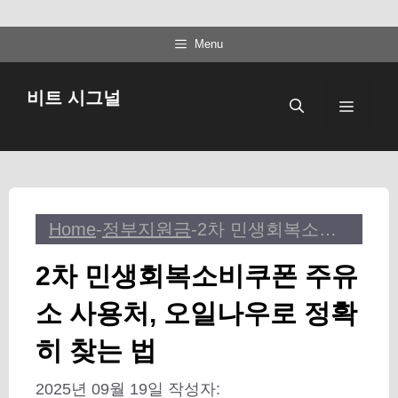
컨
Menu
텐
츠
비트 시그널
메
로
건
뉴
너
뛰
기
Home
-
정부지원금
-
2차 민생회복소비쿠폰 주유소 사용처, 오일나우로 정확히 찾는 법
2차 민생회복소비쿠폰 주유
소 사용처, 오일나우로 정확
히 찾는 법
2025년 09월 19일
작성자: