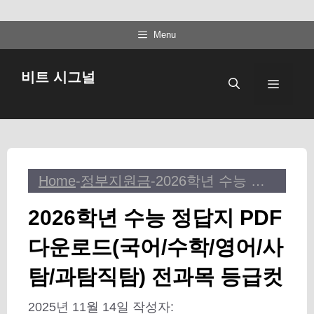
컨
Menu
텐
츠
비트 시그널
메
로
건
뉴
너
뛰
기
Home
-
정부지원금
-
2026학년 수능 정답지 PDF 다운로드(국어/수학/영어/사탐/과탐직탐) 전과목 등급컷
2026학년 수능 정답지 PDF
다운로드(국어/수학/영어/사
탐/과탐직탐) 전과목 등급컷
2025년 11월 14일
작성자: