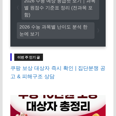
2026 수능 예상 등급컷 보기｜과목
리
별 원점수 기준표 정리 (전과목 포
함)
2026 수능 과목별 난이도 분석 한
눈에 보기
이번 주 인기 글
쿠팡 보상 대상자 즉시 확인 | 집단분쟁 공
고 & 피해구조 상담