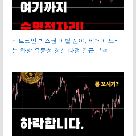
비트코인 박스권 이탈 전야, 세력이 노리
는 하방 유동성 청산 타점 긴급 분석