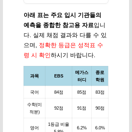
아래 표는 주요 입시 기관들의
예측을 종합한 참고용 자료
입니
다. 실제 채점 결과와 다를 수 있
으며,
정확한 등급은 성적표 수
령 시 확인
하시기 바랍니다.
메가스
종로
과목
EBS
터디
학원
국어
84점
85점
83점
수학(미
92점
91점
90점
적분)
1등급 비율
영어
6.2%
6.0%
5.8%