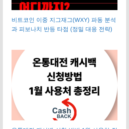
비트코인 이중 지그재그(WXY) 파동 분석
과 피보나치 반등 타점 (정밀 대응 전략)