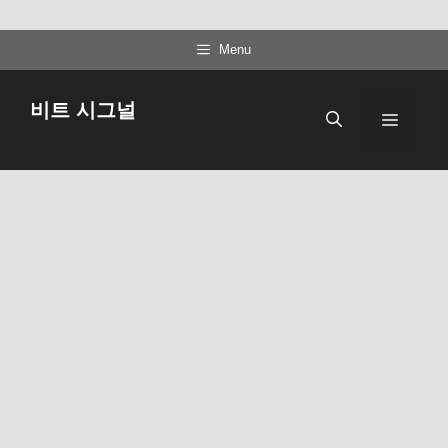
컨
Menu
텐
츠
비트 시그널
메
로
건
뉴
너
뛰
기