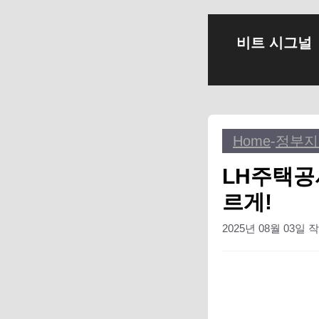
컨
비트 시그널
텐
츠
로
건
너
Home
-
정부지
뛰
기
LH주택공
르게!
2025년 08월 03일
작