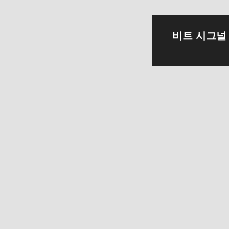
컨
비트 시그널
텐
츠
로
건
너
뛰
기