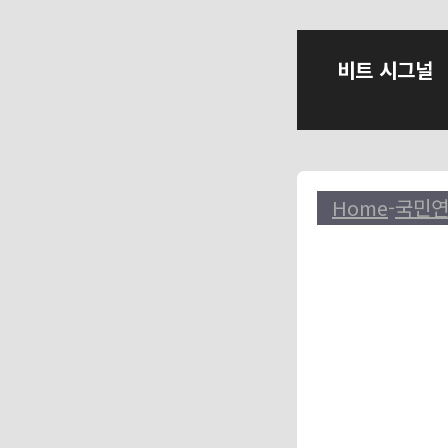
컨
비트 시그널
텐
츠
로
건
너
Home
-
국민
뛰
기