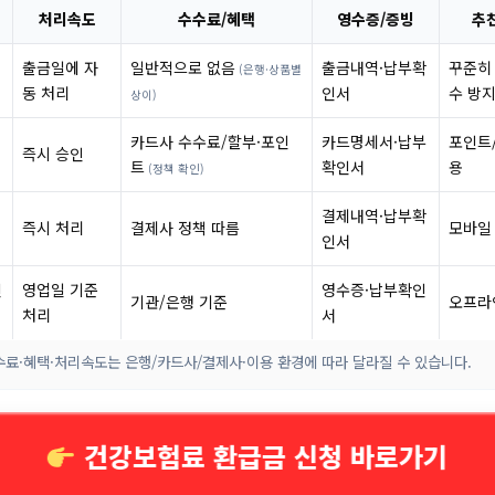
처리속도
수수료/혜택
영수증/증빙
추
출금일에 자
일반적으로 없음
출금내역·납부확
꾸준히 
(은행·상품별
동 처리
인서
수 방
상이)
카드사 수수료/할부·포인
카드명세서·납부
포인트
즉시 승인
트
확인서
용
(정책 확인)
결제내역·납부확
즉시 처리
결제사 정책 따름
모바일
인서
인
영업일 기준
영수증·납부확인
기관/은행 기준
오프라
처리
서
수료·혜택·처리속도는 은행/카드사/결제사·이용 환경에 따라 달라질 수 있습니다.
건강보험료 환급금 신청 바로가기