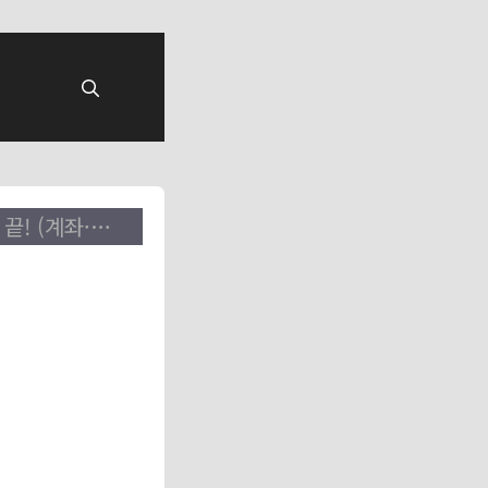
국민연금 보험료 납부방법, 지금 설정하면 연체 걱정 끝! (계좌·카드·간편납부)