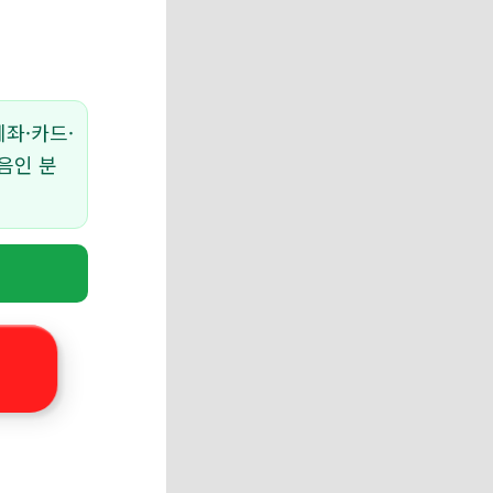
계좌·카드·
음인 분