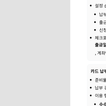
설정 
납부
출금
신청
체크포
출금일
, 계
카드 납
준비물
납부 
이용 
수