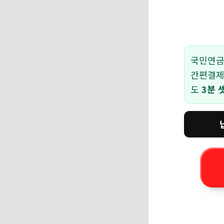
국민연금
간편결
도
3분 