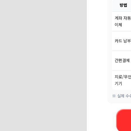
방법
계좌 자동
이체
카드 납부
간편결제
지로/무
기기
※ 실제 수