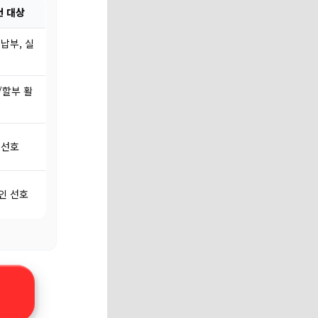
천 대상
납부, 실
지
/할부 활
 선호
인 선호