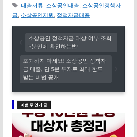
테
태
대출서류
,
소상공인대출
,
소상공인정책자
고
그
금
,
소상공인지원
,
정책자금대출
리
소상공인 정책자금 대상 여부 조회
5분만에 확인하는법!
포기하지 마세요! 소상공인 정책자
금 대출, 단 5분 투자로 최대 한도
받는 비법 공개
이번 주 인기 글