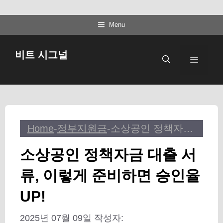
컨
Menu
텐
츠
비트 시그널
메
로
건
뉴
너
뛰
기
Home
-
정부지원금
-
소상공인 정책자금 대출 서류, 이렇게 준비하면 승인율 UP!
소상공인 정책자금 대출 서
류, 이렇게 준비하면 승인율
UP!
2025년 07월 09일
작성자: