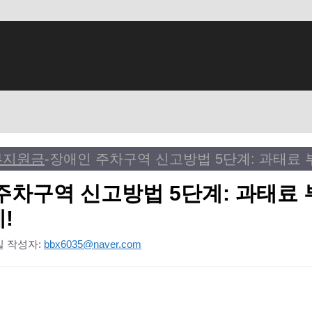
부지원금
-
주차구역 신고방법 5단계: 과태료
!
일
작성자:
bbx6035@naver.com