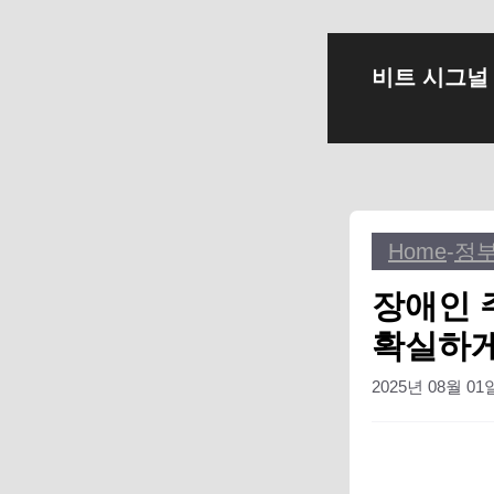
컨
비트 시그널
텐
츠
로
건
너
뛰
Home
-
정
기
장애인 
확실하게
2025년 08월 01