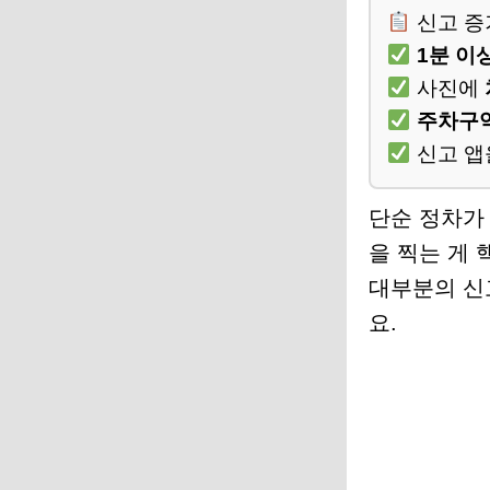
신고 증
1분 이
사진에
주차구
신고 앱
단순 정차가 
을 찍는 게 
대부분의 신
요.