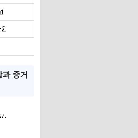
원
만원
상과 증거
요.