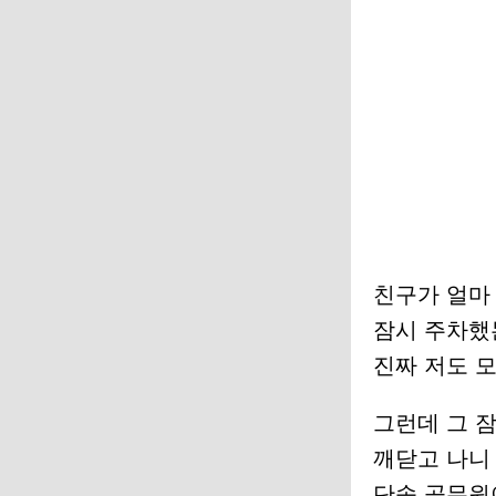
친구가 얼마
잠시 주차했
진짜 저도 모
그런데 그 
깨닫고 나니
단속 공무원