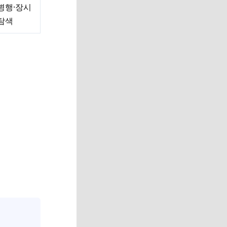
병행·장시
탐색