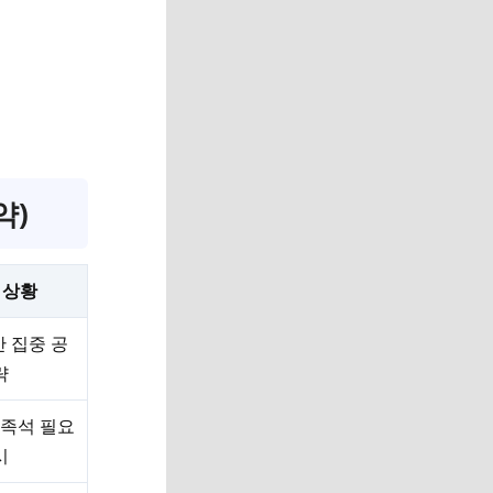
약)
 상황
 집중 공
략
족석 필요
시