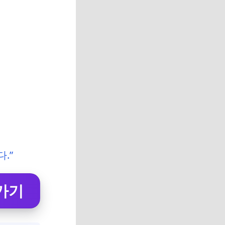
.”
러가기