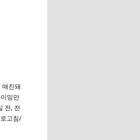
에 매진돼
타이밍만
 전, 전
새로고침/