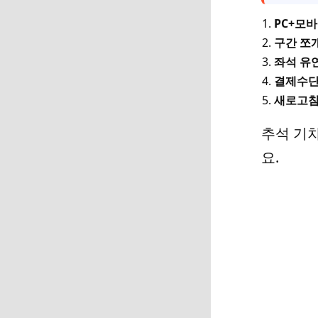
PC+모
구간 쪼
좌석 유
결제수단
새로고침
추석 기
요.