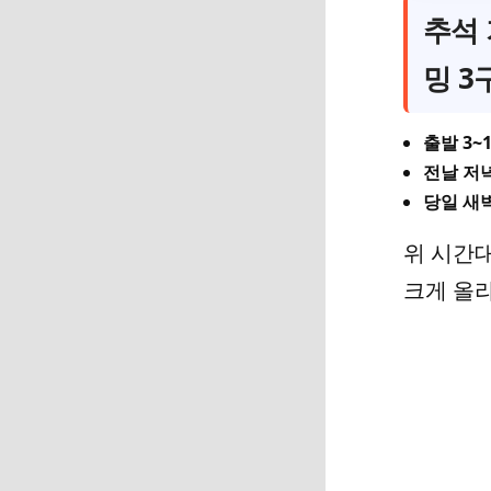
추석 
밍 3
출발 3~
전날 저
당일 새
위 시간
크게 올