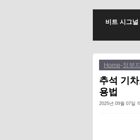
컨
비트 시그널
텐
츠
로
건
너
Home
-
정부
뛰
기
추석 기차
용법
2025년 09월 07일