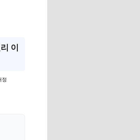
원리 이
배정