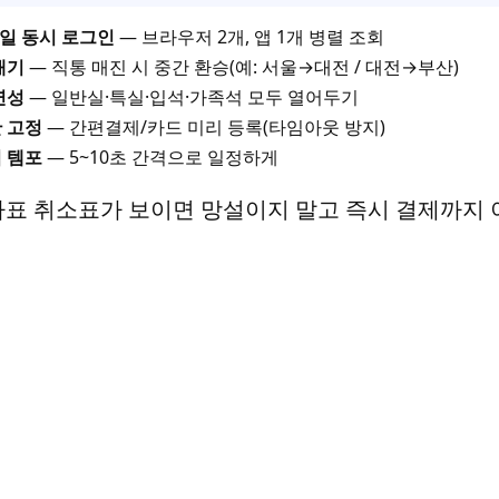
바일 동시 로그인
— 브라우저 2개, 앱 1개 병렬 조회
개기
— 직통 매진 시 중간 환승(예: 서울→대전 / 대전→부산)
연성
— 일반실·특실·입석·가족석 모두 열어두기
 고정
— 간편결제/카드 미리 등록(타임아웃 방지)
 템포
— 5~10초 간격으로 일정하게
차표 취소표가 보이면 망설이지 말고 즉시 결제까지