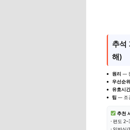
추석 
해)
원리
— 
우선순
유효시
팁
— 조
추천 
· 편도 2
· 일반실