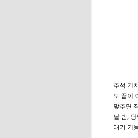
추석 기차
도 끝이 
맞추면 좌
날 밤, 
대기 기