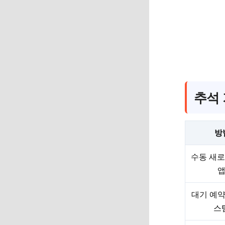
추석 
방
수동 새로
앱
대기 예약
스