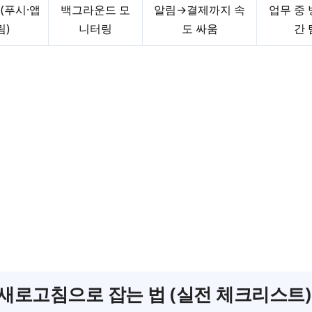
(푸시·앱
백그라운드 모
알림→결제까지 속
업무 중 
림)
니터링
도 싸움
간 
새로고침으로 잡는 법 (실전 체크리스트)