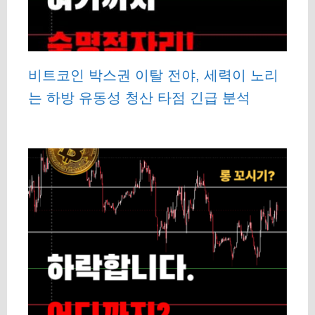
비트코인 박스권 이탈 전야, 세력이 노리
는 하방 유동성 청산 타점 긴급 분석