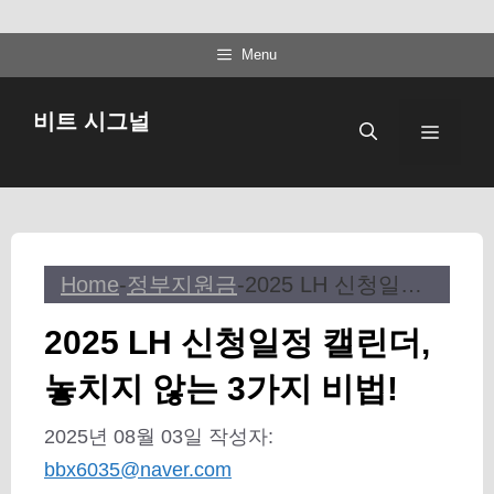
컨
Menu
텐
츠
비트 시그널
메
로
건
뉴
너
뛰
기
Home
-
정부지원금
-
2025 LH 신청일정 캘린더, 놓치지 않는 3가지 비법!
2025 LH 신청일정 캘린더,
놓치지 않는 3가지 비법!
2025년 08월 03일
작성자:
bbx6035@naver.com