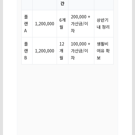
간
플
200,000 +
6개
상반기
랜
1,200,000
가산금/이
월
내 정리
A
자
플
12
100,000 +
생활비
랜
1,200,000
개
가산금/이
여유 확
B
월
자
보