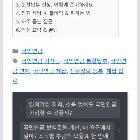
분할납부 신청, 이렇게 준비하세요
장기 체납 시 불이익 & 피하는 법
자주 묻는 질문
핵심 요약 & 꿀팁
카
국민연금
테
태
국민연금 가산금
,
국민연금 분할납부
,
국민연
고
그
금 연체
,
국민연금 체납
,
신용정보 등록
,
체납 압
리
류
임의가입 자격, 소득 없어도 국민연금
가입할 수 있을까?
국민연금 보험료율 계산, 내 월급에서
얼마? 소득별 부담액·요율표 한 번에