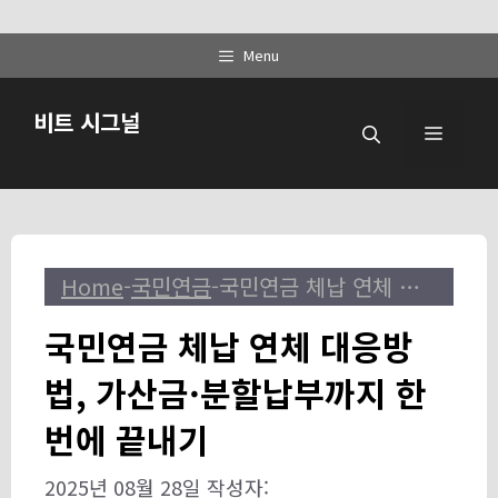
컨
Menu
텐
츠
비트 시그널
메
로
건
뉴
너
뛰
기
Home
-
국민연금
-
국민연금 체납 연체 대응방법, 가산금·분할납부까지 한 번에 끝내기
국민연금 체납 연체 대응방
법, 가산금·분할납부까지 한
번에 끝내기
2025년 08월 28일
작성자: