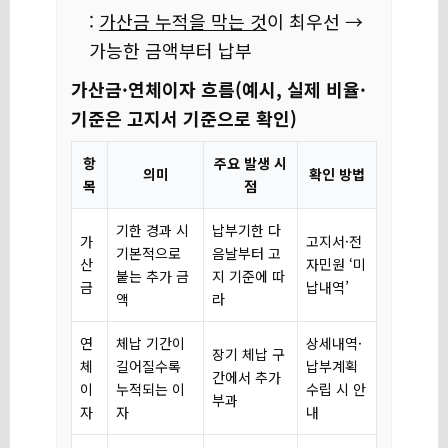
:
가산금 누적을 막는 것
이 최우선 →
가능한 금액부터 납부
가산금·연체이자 흐름(예시, 실제 비율·
기준은 고지서 기준으로 확인)
항
주요 발생 시
의미
확인 방법
목
점
기한 경과 시
납부기한 다
가
고지서·전
기본적으로
음날부터 고
산
자민원 ‘미
붙는 추가 금
지 기준에 따
금
납내역’
액
라
연
체납 기간이
상세내역·
장기 체납 구
체
길어질수록
납부계획
간에서 추가
이
누적되는 이
수립 시 안
부과
자
자
내