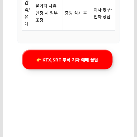
감
불가피 사유
액/
지사 창구·
인정 시 일부
증빙 심사 후
유
전화 상담
조정
예
KTX,SRT 추석 기차 예매 꿀팁